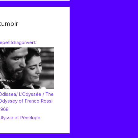
tumblr
lepetitdragonvert:
Odissea/ L’Odyssée / The
Odyssey of Franco Rossi
1968
Ulysse et Pénélope