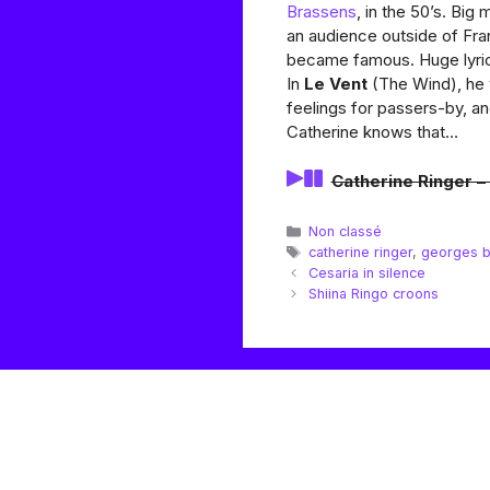
Brassens
, in the 50’s. Big
an audience outside of Fran
became famous. Huge lyrici
In
Le Vent
(The Wind), he w
feelings for passers-by, and
Catherine knows that…
Catherine Ringer –
Catégories
Non classé
Étiquettes
catherine ringer
,
georges 
Cesaria in silence
Shiina Ringo croons