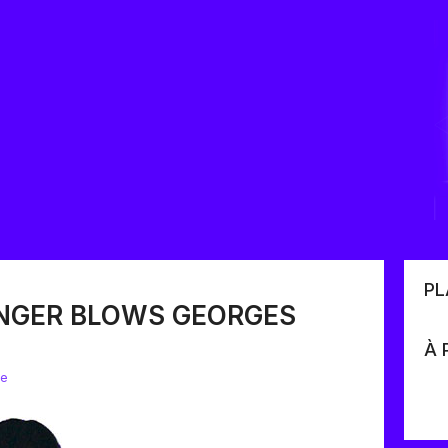
PL
INGER BLOWS GEORGES
À 
se