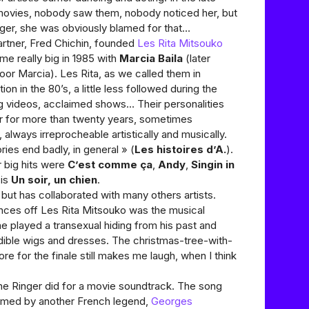
 movies, nobody saw them, nobody noticed her, but
nger, she was obviously blamed for that…
artner, Fred Chichin, founded
Les Rita Mitsouko
e really big in 1985 with
Marcia Baila
(later
oor Marcia). Les Rita, as we called them in
n in the 80’s, a little less followed during the
g videos, acclaimed shows… Their personalities
r for more than twenty years, sometimes
always irreprocheable artistically and musically.
ies end badly, in general » (
Les histoires d’A.
).
 big hits were
C’est comme ça
,
Andy
,
Singin in
 is
Un soir, un chien
.
but has collaborated with many others artists.
nces off Les Rita Mitsouko was the musical
e played a transexual hiding from his past and
edible wigs and dresses. The christmas-tree-with-
e for the finale still makes me laugh, when I think
ne Ringer did for a movie soundtrack. The song
ormed by another French legend,
Georges