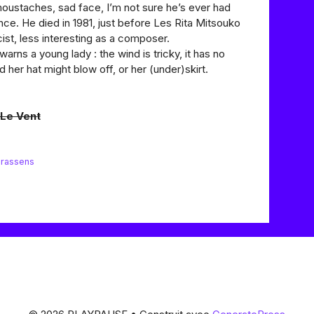
 moustaches, sad face, I’m not sure he’s ever had
ce. He died in 1981, just before Les Rita Mitsouko
st, less interesting as a composer.
arns a young lady : the wind is tricky, it has no
 her hat might blow off, or her (under)skirt.
 Le Vent
brassens