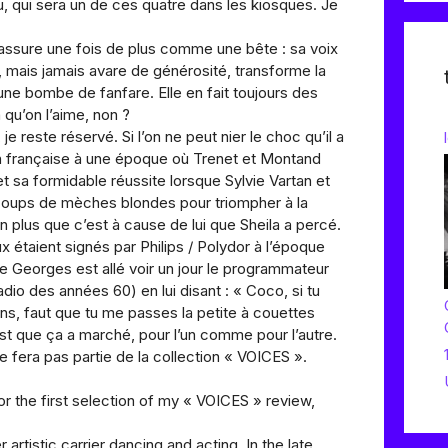
u, qui sera un de ces quatre dans les kiosques. Je
er assure une fois de plus comme une bête : sa voix
te, mais jamais avare de générosité, transforme la
une bombe de fanfare. Elle en fait toujours des
 qu’on l’aime, non ?
e reste réservé. Si l’on ne peut nier le choc qu’il a
n française à une époque où Trenet et Montand
et sa formidable réussite lorsque Sylvie Vartan et
 coups de mèches blondes pour triompher à la
on plus que c’est à cause de lui que Sheila a percé.
x étaient signés par Philips / Polydor à l’époque
e Georges est allé voir un jour le programmateur
io des années 60) en lui disant : « Coco, si tu
s, faut que tu me passes la petite à couettes
est que ça a marché, pour l’un comme pour l’autre.
ne fera pas partie de la collection « VOICES ».
or the first selection of my « VOICES » review,
 artistic carrier dancing and acting. In the late