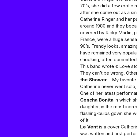
70’s, she did a few erotic
after she came out as a si
Catherine Ringer and her p
around 1980 and they becam
covered by Ricky Martin, p
France, were a huge sensatio
90’s. Trendy looks, amazin
have remained very popula
shocking, often committed, 
This band wrote « Love stor
They can’t be wrong. Other
the Shower
… My favorite
Catherine never went solo, 
One of her latest performa
Concha Bonita
in which sh
daughter, in the most incr
flashing-bulbs gown she wor
of it.
Le Vent
is a cover Catheri
was written and first perf