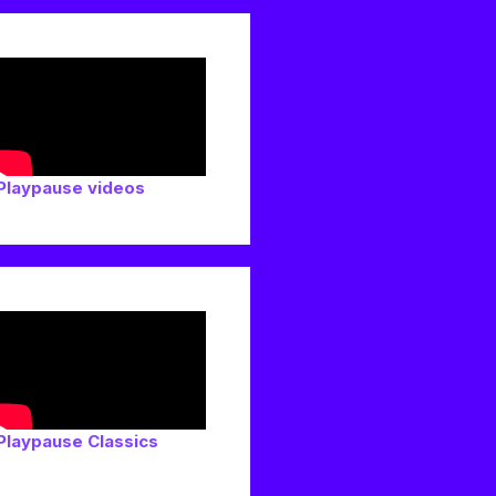
Playpause videos
Playpause Classics