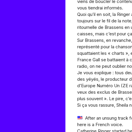
viens de boucler le conten
vous tiendrai informés.
Quoi qu’il en soit, la Ring
toujours sur le fil de la no
ritournelle de Brassens en 
caisses, mais c’est pour ça
Sur Brassens, en revanche, j
représenté pour la chanso
squattaient les « charts », 
France Gall se battaient à
radio, on ne peut oublier n
Je vous explique : tous deu
des yéyés, le producteur d
d’Europe Numéro Un (ZE rad
veux des exclus de Brassen
plus souvent ». Le pire, c’
Si ça vous rassure, Sheila 
After an unsung track f
here is a French voice.
Catherine Ringer started her