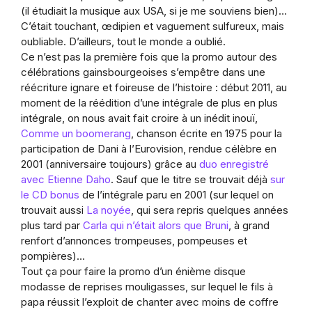
(il étudiait la musique aux USA, si je me souviens bien)…
C’était touchant, œdipien et vaguement sulfureux, mais
oubliable. D’ailleurs, tout le monde a oublié.
Ce n’est pas la première fois que la promo autour des
célébrations gainsbourgeoises s’empêtre dans une
réécriture ignare et foireuse de l’histoire : début 2011, au
moment de la réédition d’une intégrale de plus en plus
intégrale, on nous avait fait croire à un inédit inouï,
Comme un boomerang
, chanson écrite en 1975 pour la
participation de Dani à l’Eurovision, rendue célèbre en
2001 (anniversaire toujours) grâce au
duo enregistré
avec Etienne Daho
. Sauf que le titre se trouvait déjà
sur
le CD bonus
de l’intégrale paru en 2001 (sur lequel on
trouvait aussi
La noyée
, qui sera repris quelques années
plus tard par
Carla qui n’était alors que Bruni
, à grand
renfort d’annonces trompeuses, pompeuses et
pompières)…
Tout ça pour faire la promo d’un énième disque
modasse de reprises mouligasses, sur lequel le fils à
papa réussit l’exploit de chanter avec moins de coffre