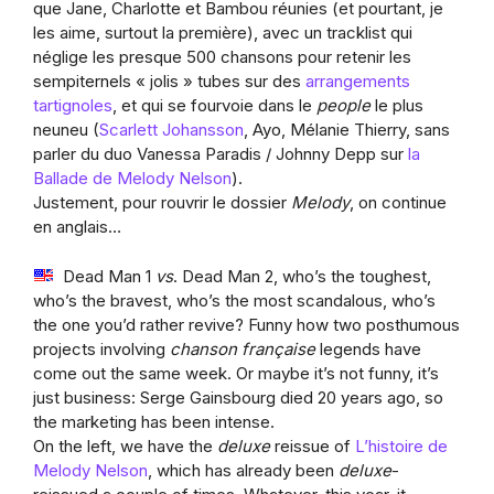
que Jane, Charlotte et Bambou réunies (et pourtant, je
les aime, surtout la première), avec un tracklist qui
néglige les presque 500 chansons pour retenir les
sempiternels « jolis » tubes sur des
arrangements
tartignoles
, et qui se fourvoie dans le
people
le plus
neuneu (
Scarlett Johansson
, Ayo, Mélanie Thierry, sans
parler du duo Vanessa Paradis / Johnny Depp sur
la
Ballade de Melody Nelson
).
Justement, pour rouvrir le dossier
Melody
, on continue
en anglais…
Dead Man 1
vs
. Dead Man 2, who’s the toughest,
who’s the bravest, who’s the most scandalous, who’s
the one you’d rather revive? Funny how two posthumous
projects involving
chanson française
legends have
come out the same week. Or maybe it’s not funny, it’s
just business: Serge Gainsbourg died 20 years ago, so
the marketing has been intense.
On the left, we have the
deluxe
reissue of
L’histoire de
Melody Nelson
, which has already been
deluxe
-