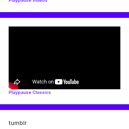
Playpause videos
Playpause Classics
tumblr