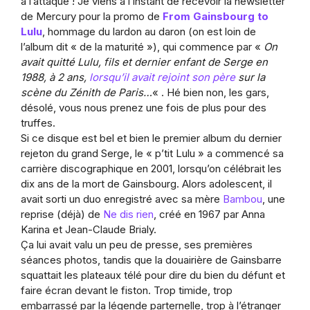
à l’attaque ! Je viens à l’instant de recevoir la newsletter
de Mercury pour la promo de
From Gainsbourg to
Lulu
, hommage du lardon au daron (on est loin de
l’album dit « de la maturité »), qui commence par «
On
avait quitté Lulu, fils et dernier enfant de Serge en
1988, à 2 ans,
lorsqu’il avait rejoint son père
sur la
scène du Zénith de Paris…
« . Hé bien non, les gars,
désolé, vous nous prenez une fois de plus pour des
truffes.
Si ce disque est bel et bien le premier album du dernier
rejeton du grand Serge, le « p’tit Lulu » a commencé sa
carrière discographique en 2001, lorsqu’on célébrait les
dix ans de la mort de Gainsbourg. Alors adolescent, il
avait sorti un duo enregistré avec sa mère
Bambou
, une
reprise (déjà) de
Ne dis rien
, créé en 1967 par Anna
Karina et Jean-Claude Brialy.
Ça lui avait valu un peu de presse, ses premières
séances photos, tandis que la douairière de Gainsbarre
squattait les plateaux télé pour dire du bien du défunt et
faire écran devant le fiston. Trop timide, trop
embarrassé par la légende parternelle, trop à l’étranger