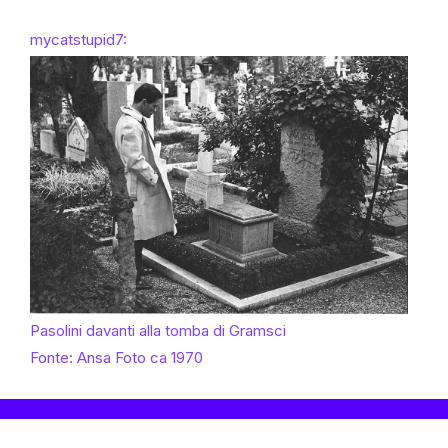
mycatstupid7:
Pasolini davanti alla tomba di Gramsci
Fonte: Ansa Foto ca 1970