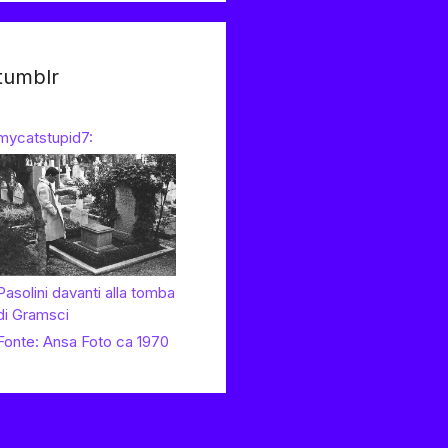
tumblr
mycatstupid7:
Pasolini davanti alla tomba
di Gramsci
Fonte: Ansa Foto ca 1970