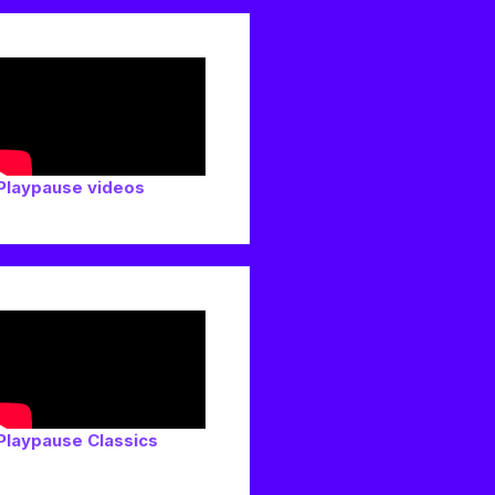
Playpause videos
Playpause Classics