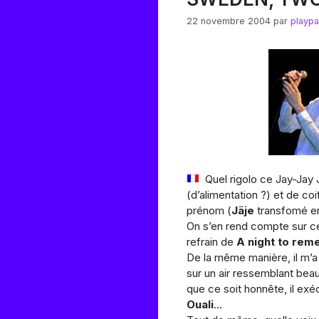
22 novembre 2004
par
playp
Quel rigolo ce Jay-Jay
(d’alimentation ?) et de co
prénom (
Jäje
transfomé en
On s’en rend compte sur c
refrain de
A night to re
De la même manière, il m’a b
sur un air ressemblant bea
que ce soit honnête, il ex
Ouali
…