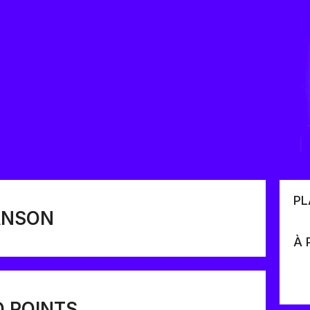
PL
ANSON
À 
 POINTS