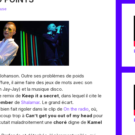
ause
 Johanson. Outre ses problèmes de poids
iffure, il aime faire des jeux de mots avec son
 Jay-Jay) et la musique disco.
e remix de
Keep it a secret
, dans lequel il cite le
member
de
Shalamar
. Le grand écart.
ien fait rigoler dans le clip de
On the radio
, où,
ucoup trop à
Can’t get you out of my head
pour
écutait maladroitement une
choré
digne de
Kamel