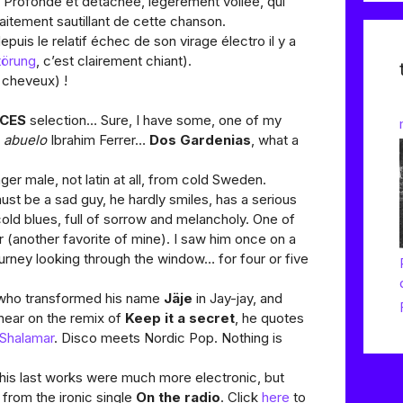
 Profonde et détachée, légèrement voilée, qui
aitement sautillant de cette chanson.
puis le relatif échec de son virage électro il y a
törung
, c’est clairement chiant).
 cheveux) !
ICES
selection… Sure, I have some, one of my
g
abuelo
Ibrahim Ferrer…
Dos Gardenias
, what a
ger male, not latin at all, from cold Sweden.
st be a sad guy, he hardly smiles, has a serious
old blues, full of sorrow and melancholy. One of
r (another favorite of mine). I saw him once on a
ourney looking through the window… for four or five
, who transformed his name
Jäje
in Jay-jay, and
 hear on the remix of
Keep it a secret
, he quotes
Shalamar
. Disco meets Nordic Pop. Nothing is
 his last works were much more electronic, but
 from the ironic single
On the radio
. Click
here
to