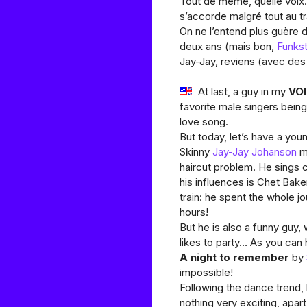
Tout de même, quelle voix.
s’accorde malgré tout au tr
On ne l’entend plus guère de
deux ans (mais bon,
Funks
Jay-Jay, reviens (avec des
At last, a guy in my
VO
favorite male singers bein
love song.
But today, let’s have a youn
Skinny
Jay-Jay Johanson
mu
haircut problem. He sings c
his influences is Chet Bake
train: he spent the whole j
hours!
But he is also a funny guy
likes to party… As you can
A night to remember
by
impossible!
Following the dance trend,
nothing very exciting, apart