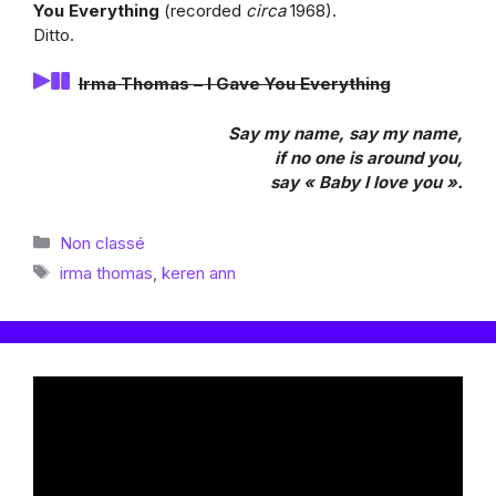
You Everything
(recorded
circa
1968).
Ditto.
Irma Thomas – I Gave You Everything
Say my name, say my name,
if no one is around you,
say « Baby I love you ».
Catégories
Non classé
Étiquettes
irma thomas
,
keren ann