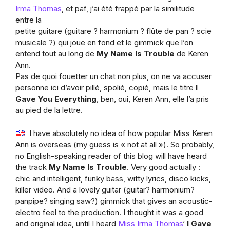
Irma Thomas
, et paf, j’ai été frappé par la similitude
entre la
petite guitare (guitare ? harmonium ? flûte de pan ? scie
musicale ?) qui joue en fond et le gimmick que l’on
entend tout au long de
My Name Is Trouble
de Keren
Ann.
Pas de quoi fouetter un chat non plus, on ne va accuser
personne ici d’avoir pillé, spolié, copié, mais le titre
I
Gave You Everything
, ben, oui, Keren Ann, elle l’a pris
au pied de la lettre.
I have absolutely no idea of how popular Miss Keren
Ann is overseas (my guess is « not at all »). So probably,
no English-speaking reader of this blog will have heard
the track
My Name Is Trouble
. Very good actually :
chic and intelligent, funky bass, witty lyrics, disco kicks,
killer video. And a lovely guitar (guitar? harmonium?
panpipe? singing saw?) gimmick that gives an acoustic-
electro feel to the production. I thought it was a good
and original idea, until I heard
Miss Irma Thomas
‘
I Gave