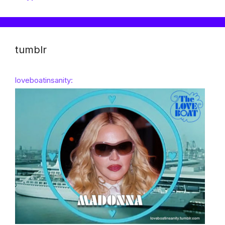
tumblr
loveboatinsanity: