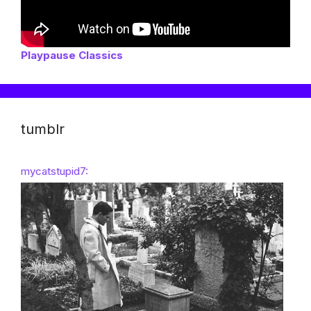
Playpause Classics
tumblr
mycatstupid7: