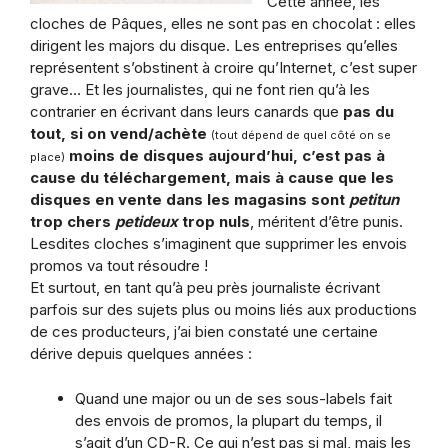
Cette année, les
cloches de Pâques, elles ne sont pas en chocolat : elles
dirigent les majors du disque. Les entreprises qu’elles
représentent s’obstinent à croire qu’Internet, c’est super
grave… Et les journalistes, qui ne font rien qu’à les
contrarier en écrivant dans leurs canards que
pas du
tout, si on vend/achète
(tout dépend de quel côté on se
moins de disques aujourd’hui, c’est pas à
place)
cause du téléchargement, mais à cause que les
disques en vente dans les magasins sont
petitun
trop chers
petideux
trop nuls
, méritent d’être punis.
Lesdites cloches s’imaginent que supprimer les envois
promos va tout résoudre !
Et surtout, en tant qu’à peu près journaliste écrivant
parfois sur des sujets plus ou moins liés aux productions
de ces producteurs, j’ai bien constaté une certaine
dérive depuis quelques années :
Quand une major ou un de ses sous-labels fait
des envois de promos, la plupart du temps, il
s’agit d’un CD-R. Ce qui n’est pas si mal, mais les