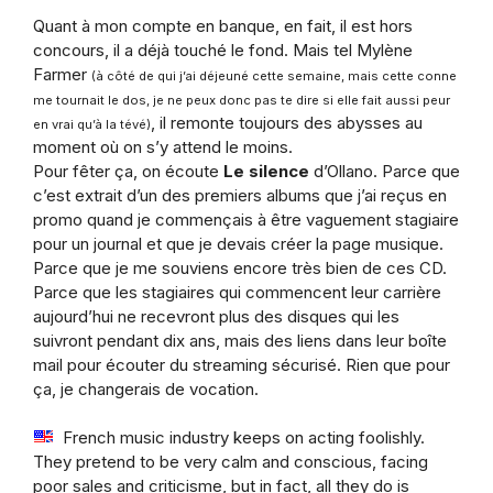
Quant à mon compte en banque, en fait, il est hors
concours, il a déjà touché le fond. Mais tel Mylène
Farmer
(à côté de qui j’ai déjeuné cette semaine, mais cette conne
me tournait le dos, je ne peux donc pas te dire si elle fait aussi peur
, il remonte toujours des abysses au
en vrai qu’à la tévé)
moment où on s’y attend le moins.
Pour fêter ça, on écoute
Le silence
d’Ollano. Parce que
c’est extrait d’un des premiers albums que j’ai reçus en
promo quand je commençais à être vaguement stagiaire
pour un journal et que je devais créer la page musique.
Parce que je me souviens encore très bien de ces CD.
Parce que les stagiaires qui commencent leur carrière
aujourd’hui ne recevront plus des disques qui les
suivront pendant dix ans, mais des liens dans leur boîte
mail pour écouter du streaming sécurisé. Rien que pour
ça, je changerais de vocation.
French music industry keeps on acting foolishly.
They pretend to be very calm and conscious, facing
poor sales and criticisme, but in fact, all they do is