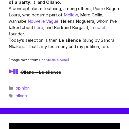
of a party
…), and
Ollano
.
A concept album featuring, among others, Pierre Bégon
Lours, who became part of
Mellow
, Marc Collin,
wannabe
Nouvelle Vague
, Helena Noguerra, whom I’ve
talked about
here
, and Bertrand Burgalat,
Tricatel
founder.
Today’s selection is then
Le silence
(sung by Sandra
Nkake)… That’s my testimony and my petition, too.
(image taken from
Une vie de cloche
)
Ollano – Le silence
Catégories
opinion
Étiquettes
ollano