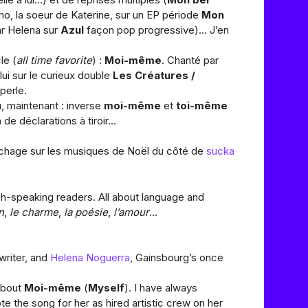
no, la soeur de Katerine, sur un EP période
Mon
ar Helena sur
Azul
façon pop progressive)… J’en
le (
all time favorite
) :
Moi-même
. Chanté par
 lui sur le curieux double
Les Créatures /
perle.
u, maintenant : inverse
moi-même
et
toi-même
 de déclarations à tiroir…
 lâchage sur les musiques de Noël du côté de
sucka
h-speaking readers. All about language and
n
,
le charme
,
la poésie
,
l’amour
…
writer, and
Helena Noguerra
, Gainsbourg’s once
 about
Moi-même
(
Myself
). I have always
e the song for her as hired artistic crew on her