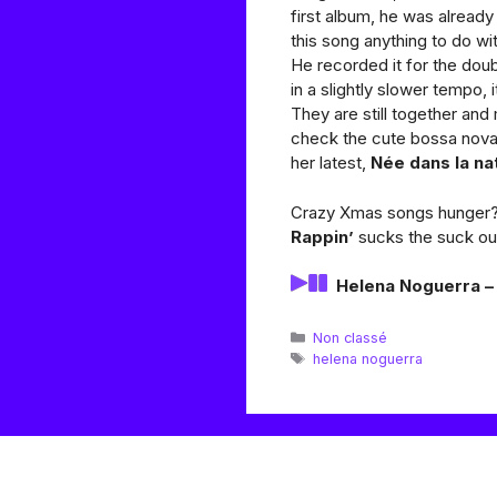
first album, he was already 
this song anything to do wit
He recorded it for the dou
in a slightly slower tempo,
They are still together an
check the cute bossa nova
her latest,
Née dans la na
Crazy Xmas songs hunger?
Rappin’
sucks the suck out 
Helena Noguerra 
Catégories
Non classé
Étiquettes
helena noguerra