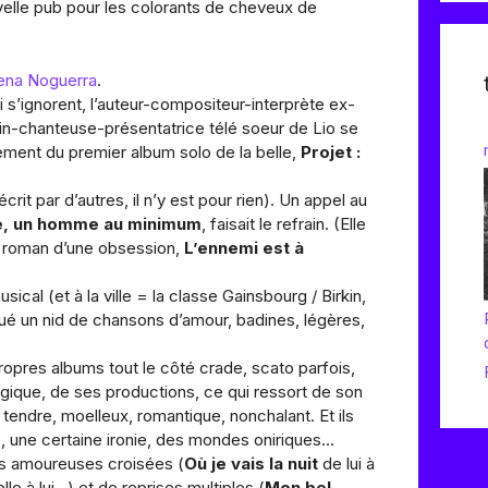
elle pub pour les colorants de cheveux de
ena Noguerra
.
i s’ignorent, l’auteur-compositeur-interprète ex-
n-chanteuse-présentatrice télé soeur de Lio se
rement du premier album solo de la belle,
Projet :
écrit par d’autres, il n’y est pour rien). Un appel au
me, un homme au minimum
, faisait le refrain. (Elle
roman d’une obsession,
L’ennemi est à
ical (et à la ville = la classe Gainsbourg / Birkin,
briqué un nid de chansons d’amour, badines, légères,
ropres albums tout le côté crade, scato parfois,
agique, de ses productions, ce qui ressort de son
 tendre, moelleux, romantique, nonchalant. Et ils
 une certaine ironie, des mondes oniriques…
ons amoureuses croisées (
Où je vais la nuit
de lui à
lle à lui…) et de reprises multiples (
Mon bel