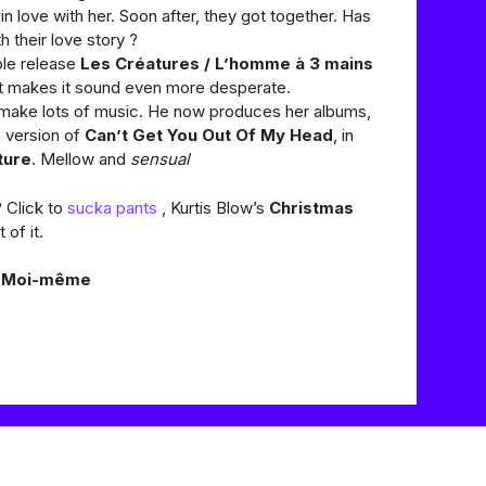
in love with her. Soon after, they got together. Has
h their love story ?
ble release
Les Créatures / L’homme à 3 mains
 it makes it sound even more desperate.
d make lots of music. He now produces her albums,
 version of
Can’t Get You Out Of My Head
, in
ture
. Mellow and
sensual
 Click to
sucka pants
, Kurtis Blow’s
Christmas
of it.
– Moi-même