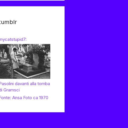
tumblr
mycatstupid7:
Pasolini davanti alla tomba
di Gramsci
Fonte: Ansa Foto ca 1970