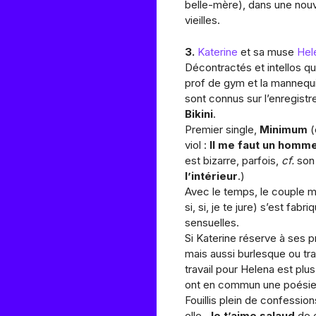
belle-mère), dans une nouv
vieilles.
3.
Katerine
et sa muse
Hel
Décontractés et intellos qu
prof de gym et la mannequi
sont connus sur l’enregist
Bikini
.
Premier single,
Minimum
(
viol :
Il me faut un hom
est bizarre, parfois,
cf.
son 
l’intérieur
.)
Avec le temps, le couple mus
si, si, je te jure) s’est fa
sensuelles.
Si Katerine réserve à ses p
mais aussi burlesque ou tr
travail pour Helena est plus
ont en commun une poésie,
Fouillis plein de confessi
elle,
Je t’aime salaud
de e