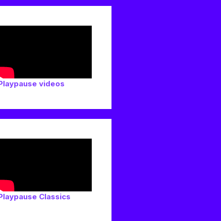
Playpause videos
Playpause Classics