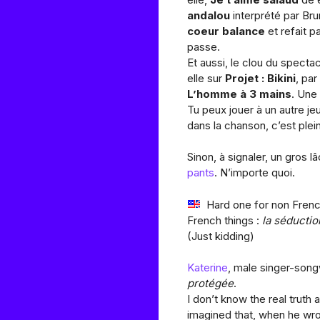
andalou
interprété par Bru
coeur balance
et refait p
passe.
Et aussi, le clou du spectac
elle sur
Projet : Bikini
, par
L’homme à 3 mains
. Une 
Tu peux jouer à un autre je
dans la chanson, c’est plein
Sinon, à signaler, un gros
pants
. N’importe quoi.
Hard one for non Frenc
French things :
la séductio
(Just kidding)
Katerine
, male singer-song
protégée
.
I don’t know the real truth
imagined that, when he wrot