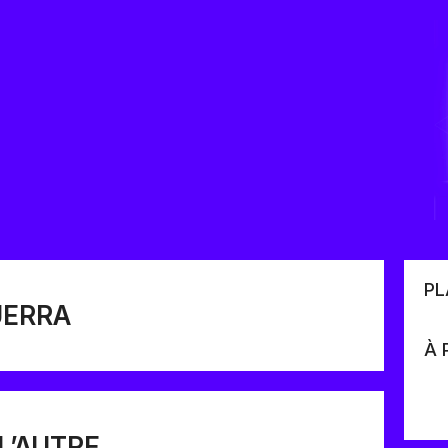
PL
UERRA
À 
L’AUTRE