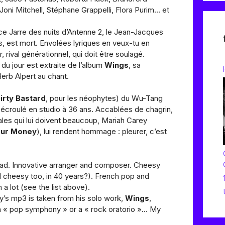
oni Mitchell, Stéphane Grappelli, Flora Purim… et
ice Jarre des nuits d’Antenne 2, le Jean-Jacques
s, est mort. Envolées lyriques en veux-tu en
 rival générationnel, qui doit être soulagé.
du jour est extraite de l’album
Wings
, sa
erb Alpert au chant.
Dirty Bastard
, pour les néophytes) du Wu-Tang
st écroulé en studio à 36 ans. Accablées de chagrin,
ales qui lui doivent beaucoup, Mariah Carey
our Money
), lui rendent hommage : pleurer, c’est
ad. Innovative arranger and composer. Cheesy
nd cheesy too, in 40 years?). French pop and
 a lot (see the list above).
ay’s mp3 is taken from his solo work,
Wings
,
a « pop symphony » or a « rock oratorio »… My