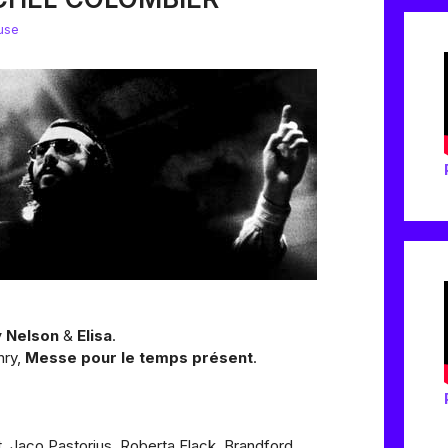
use
 Nelson
&
Elisa
.
nry,
Messe pour le temps présent
.
t, Jaco Pastorius, Roberta Flack, Brandford