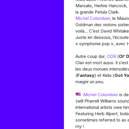
Marsalis, Herbie Hancock, J
la grande Petula Clark.
Michel Colombier
, le Maur
Goldman des violons sixtie
voilà… C’est David Whitaker,
Juste en dessous, l’écoute 
« symphonie pop », avec H
Autre coup dur,
ODB
(
Ol’ 
Clan est mort aussi. Il s’e
les deux morues intersidér
(
Fantasy
) et Kelis (
Got Y
maigrir un peu.
Michel Colombier
is de
(will Pharrell Williams sou
international artists owe him
Featuring Herb Alpert, tod
sometimes referred to as 
my !