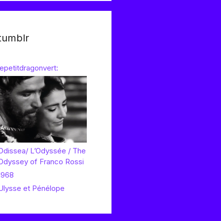
tumblr
lepetitdragonvert:
Odissea/ L’Odyssée / The
Odyssey of Franco Rossi
1968
Ulysse et Pénélope