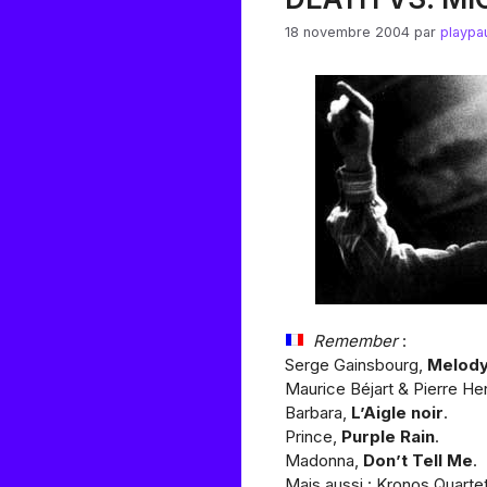
18 novembre 2004
par
playpa
Remember
:
Serge Gainsbourg,
Melody
Maurice Béjart & Pierre He
Barbara,
L’Aigle noir
.
Prince,
Purple Rain
.
Madonna,
Don’t Tell Me
.
Mais aussi : Kronos Quarte