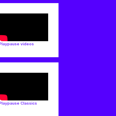
Playpause videos
Playpause Classics