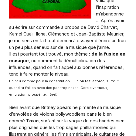
voilà que
l’inspiration
m’abandonne
… Après avoir
su écrire sur commande à propos de David Charvet,
Kamel Ouali, Ilona, Clémence et Jean-Baptiste Maunier,
je me sens en fait tout démuni à essayer d’écrire un truc
un peu plus sérieux sur de la musique que j’aime.
Il est pourtant tout trouvé, mon thème :
de la fusion en
musique
, ou comment la démultiplication des
influences, quand on fait appel aux bonnes références,
tend à faire monter le niveau.
Un peu comme pour la constitution : l’union fait la force, surtout
quand tu t’allies avec des pas trop nazes. Cercle vertueux,
émulation, prospérité… Bref.
Bien avant que Britney Spears ne pimente sa musique
d’envolées de violons bollywoodiens dans le bien
nommé
Toxic
, surfant sur la vogue de ces bandes bien
plus originales que les trop sages philharmonies qui
illustrent en général les films américains, le guitariste de