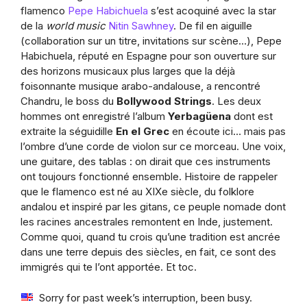
flamenco
Pepe Habichuela
s’est acoquiné avec la star
de la
world music
Nitin Sawhney
. De fil en aiguille
(collaboration sur un titre, invitations sur scène…), Pepe
Habichuela, réputé en Espagne pour son ouverture sur
des horizons musicaux plus larges que la déjà
foisonnante musique arabo-andalouse, a rencontré
Chandru, le boss du
Bollywood Strings
. Les deux
hommes ont enregistré l’album
Yerbagüena
dont est
extraite la séguidille
En el Grec
en écoute ici… mais pas
l’ombre d’une corde de violon sur ce morceau. Une voix,
une guitare, des tablas : on dirait que ces instruments
ont toujours fonctionné ensemble. Histoire de rappeler
que le flamenco est né au XIXe siècle, du folklore
andalou et inspiré par les gitans, ce peuple nomade dont
les racines ancestrales remontent en Inde, justement.
Comme quoi, quand tu crois qu’une tradition est ancrée
dans une terre depuis des siècles, en fait, ce sont des
immigrés qui te l’ont apportée. Et toc.
Sorry for past week’s interruption, been busy.