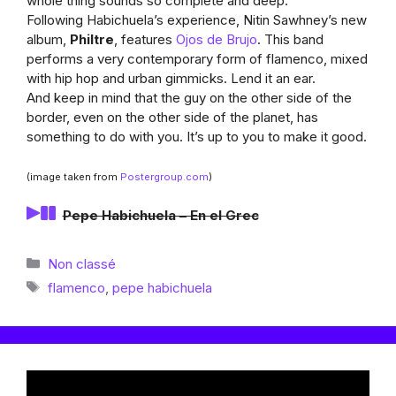
whole thing sounds so complete and deep.
Following Habichuela’s experience, Nitin Sawhney’s new
album,
Philtre
, features
Ojos de Brujo
. This band
performs a very contemporary form of flamenco, mixed
with hip hop and urban gimmicks. Lend it an ear.
And keep in mind that the guy on the other side of the
border, even on the other side of the planet, has
something to do with you. It’s up to you to make it good.
(image taken from
Postergroup.com
)
Pepe Habichuela – En el Grec
Catégories
Non classé
Étiquettes
flamenco
,
pepe habichuela