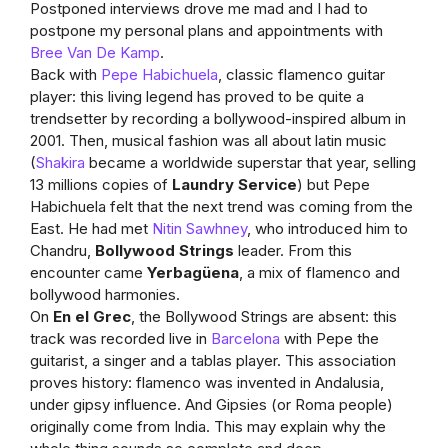
Postponed interviews drove me mad and I had to
postpone my personal plans and appointments with
Bree Van De Kamp
.
Back with
Pepe Habichuela
, classic flamenco guitar
player: this living legend has proved to be quite a
trendsetter by recording a bollywood-inspired album in
2001. Then, musical fashion was all about latin music
(
Shakira
became a worldwide superstar that year, selling
13 millions copies of
Laundry Service
) but Pepe
Habichuela felt that the next trend was coming from the
East. He had met
Nitin Sawhney
, who introduced him to
Chandru,
Bollywood Strings
leader. From this
encounter came
Yerbagüena
, a mix of flamenco and
bollywood harmonies.
On
En el Grec
, the Bollywood Strings are absent: this
track was recorded live in
Barcelona
with Pepe the
guitarist, a singer and a tablas player. This association
proves history: flamenco was invented in Andalusia,
under gipsy influence. And Gipsies (or Roma people)
originally come from India. This may explain why the